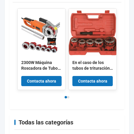
2300W Máquina
En el caso de los
Roscadora de Tubos,
tubos de trituración
Roscadora Eléctrica
de ratchet portátiles
de Tubos, Kit de
totalmente
Contacta ahora
Contacta ahora
Accionamiento
manuales con varios
Eléctrico Portátil,
tamaños
Máquina Roscadora
de Tubos con Motor
de Cobre, Roscadora
Portátil con 6
Troqueles de 1/2"-2"
Todas las categorías