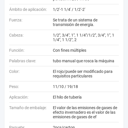
Ámbito de aplicación:
1/2'-1 1/4' / 1/2'-2'
Fuerza:
Se trata de un sistema de
transmisión de energía.
Cabeza:
1/2", 3/4", 1", 1 1/4"/1/2", 3/4", 1", 1
1/4", 1 1/2", 2
Función:
Con fines múltiples
Palabras clave:
tubo manual que rosca la máquina
Color:
El rojo/puede ser modificado para
requisitos particulares
Peso:
11/10 / 19/18
Aplicación:
El hilo de tubería
Tamaño de embalaje:
El valor de las emisiones de gases de
efecto invernadero es el valor de las
emisiones de gases de ef
Paquete:
2pcs/carton