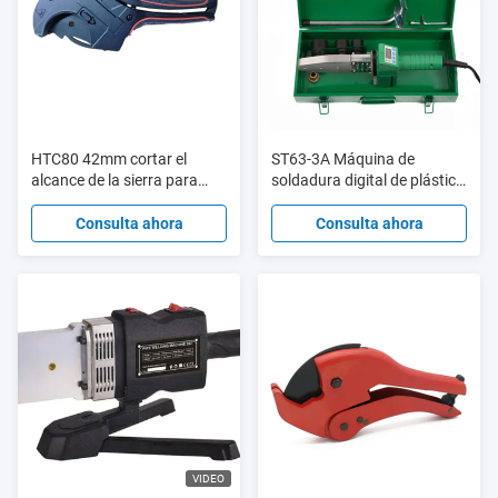
HTC80 42mm cortar el
ST63-3A Máquina de
alcance de la sierra para
soldadura digital de plástico
cortar cortadores de tubería
HDPE de 20 mm a 63 mm de
de PVC con tarjeta de
800 W con protección
Consulta ahora
Consulta ahora
ampollas
contra el
sobrecalentamiento
VIDEO