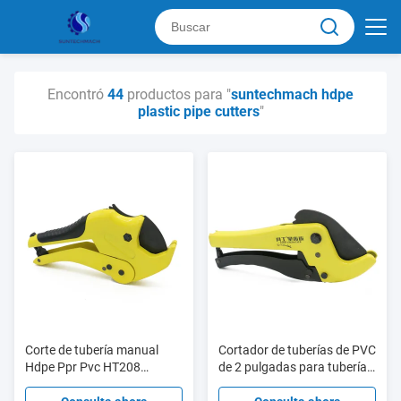
Encontró
44
productos para "
suntechmach hdpe
plastic pipe cutters
"
Corte de tubería manual
Cortador de tuberías de PVC
Hdpe Ppr Pvc HT208
de 2 pulgadas para tuberías
amarillo fácil de
de plástico HT309 21KGS