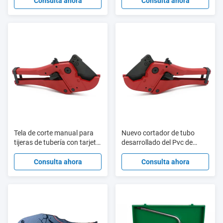
personalizar
fácil de usar
Consulta ahora
Consulta ahora
Tela de corte manual para
Nuevo cortador de tubo
tijeras de tubería con tarjeta
desarrollado del Pvc de
de ampollas HT307A 42 mm
Speedfit Ht307a Ppr HT304
Consulta ahora
Consulta ahora