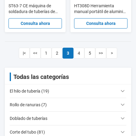
ST63-7 CE máquina de
HT308D Herramienta
soldadura de tuberías de
manual portátil de aluminio
aleación de aluminio
SK5 cortador de tubos de 42
plástico 2000W operación
mm cortador de tubos de
Consulta ahora
Consulta ahora
automática
plástico PPR
|<
<<
1
2
3
4
5
>>
>
Todas las categorías
El hilo de tubería (19)
Rollo de ranuras (7)
Doblado de tuberías
Corte del tubo (81)