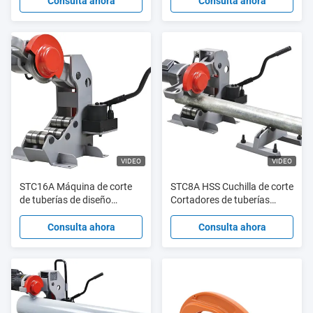
Tubo de acero
cuchilla de fundición a
Consulta ahora
Consulta ahora
presión de aluminio
VIDEO
VIDEO
STC16A Máquina de corte
STC8A HSS Cuchilla de corte
de tuberías de diseño
Cortadores de tuberías
ergonómico 6" - 16"
eléctricos en el sitio
Cortadores de tuberías de
Consulta ahora
Consulta ahora
acero 23 rotaciones/min