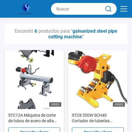
Encontró
6
productos para "
galvanized steel pipe
cutting machine
"
VIDEO
VIDEO
STC12A Máquina de corte
STC8 550W SCH40
de tubos de acero de alta
Cortador de tuberías
velocidad de 2' - 12' SCH40
eléctricas de acero 2"- 8" con